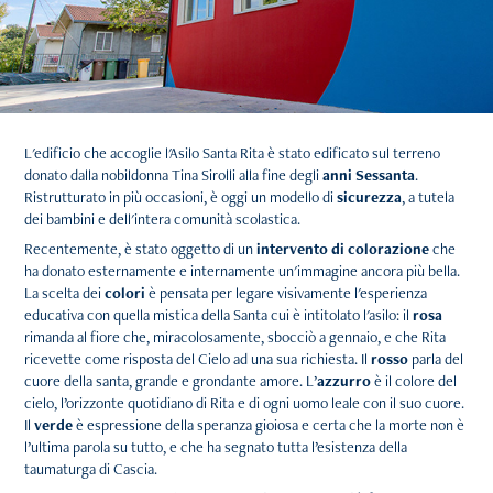
L'edificio che accoglie l'Asilo Santa Rita è stato edificato sul terreno
donato dalla nobildonna Tina Sirolli alla fine degli
anni
Sessanta
.
Ristrutturato in più occasioni, è oggi un modello di
sicurezza
, a tutela
dei bambini e dell'intera comunità scolastica.
Recentemente, è stato oggetto di un
intervento di colorazione
che
ha donato esternamente e internamente un'immagine ancora più bella.
La scelta dei
colori
è pensata per legare visivamente l'esperienza
educativa con quella mistica della Santa cui è intitolato l'asilo: il
rosa
rimanda al fiore che, miracolosamente, sbocciò a gennaio, e che Rita
ricevette come risposta del Cielo ad una sua richiesta. Il
rosso
parla del
cuore della santa, grande e grondante amore. L’
azzurro
è il colore del
cielo, l’orizzonte quotidiano di Rita e di ogni uomo leale con il suo cuore.
Il
verde
è espressione della speranza gioiosa e certa che la morte non è
l’ultima parola su tutto, e che ha segnato tutta l’esistenza della
taumaturga di Cascia.